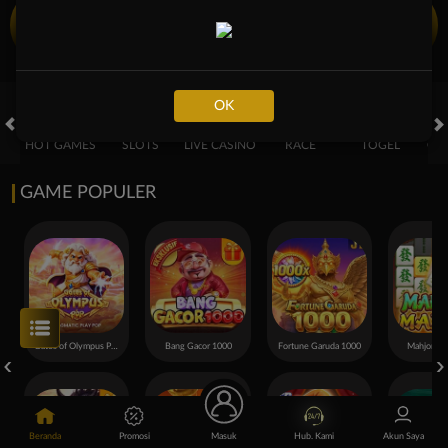
IDR
UPDATING
OK
HOT GAMES
SLOTS
LIVE CASINO
RACE
TOGEL
OL
GAME POPULER
Gates of Olympus POP
Bang Gacor 1000
Fortune Garuda 1000
Mahjong 
Beranda
Promosi
Masuk
Hub. Kami
Akun Saya